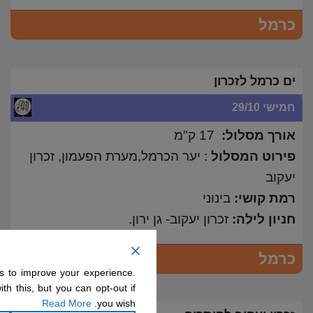
כרמל
ים כרמל לזכרון
חמישי 29/10
אורך מסלול:
17 ק"מ
פירוט המסלול
: יער הכרמל,מערת הפעמון, זכרון
יעקוב
רמת קושי:
בינוני
חניון לילה:
זכרון יעקוב- גן ירון.
כרמל
s to improve your experience.
th this, but you can opt-out if
Read More
you wish.