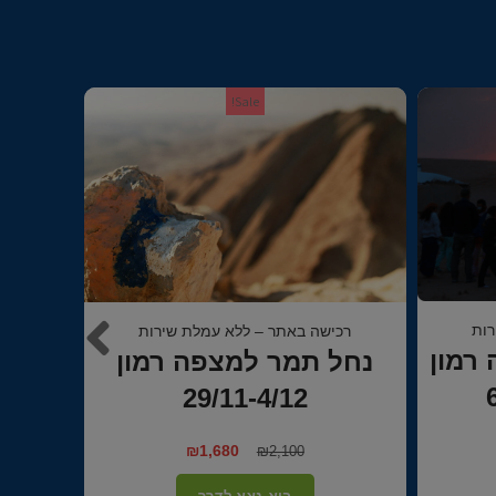
Sale!
רכישה באתר – ללא עמלת שירות
רכי
רות
ערד לנחל תמר 22-26/11
נתיבל"ה
מון
₪
₪