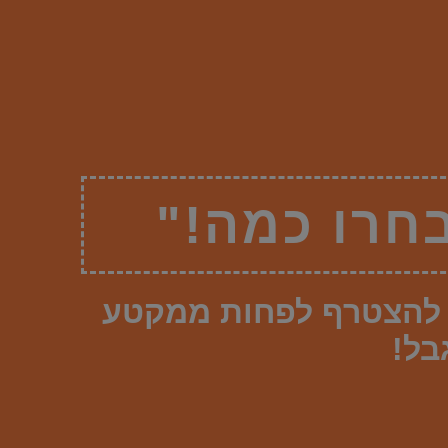
בחרו כמה!"
כה, למי שמעוניין להצטרף לפחות ממקטע
בל!