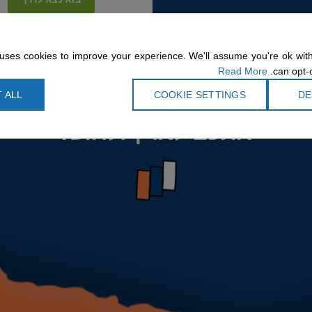
 להזמין בטלפון – תחול עמלת שירות של
uses cookies to improve your experience. We'll assume you're ok with
Read More
can opt-o
ודית לאורך שביל ישראל, עם מעטפת
 ALL
COOKIE SETTINGS
DE
נו מהטבע המדהים, חוויות מש
אתכם לארץ ולרגש!