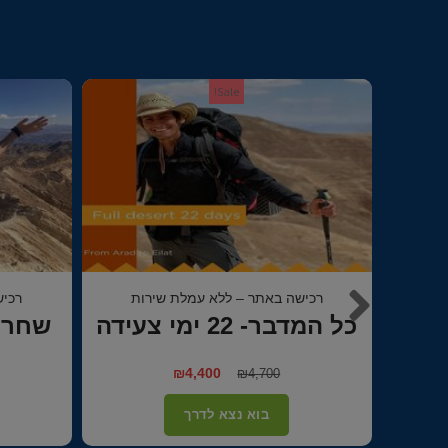
Sale!
ות
רכישה באתר – ללא עמלת שירות
רכיש
שחרות לאילת 13-17/12
חנוכה
לש
₪
₪