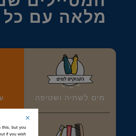
המטיילים שמ
מלאה עם כל מ
מים לשתיה ושטיפה
ע
 this, but you
ut if you wish.