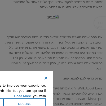
לעונה. אתם מוזמנים לעקוב אחרינו דרך הלו"ז באתר של המסעות
הבאים ולהצטרף אלינו לחגים או למסע עצמם.
פסח
את פסח אנחנו חוגגים על שביל ישראל בדרום. פסח במדבר הוא הדרך
הטובה ביותר לחגוג את ליל הסדר. זאת הדרך הכי אוטנטית לעשות זאת.
מידי שנה אנשים מחפשים לברוח למקום שיוצא אותם מהשגרה. ליל
סדר במדבר היא האפשרות המועדפת עליהם. אנו מבשלים ביחד את
ארוחת החג. במקרה זה אנו מזמינים את האורחים שהגיעו רק לחג
להישאר אתנו כמה שירצו. כמו כן, חלק בוחרים להמשיך לטייל אתנו
הלאה.
מדוע כדאי לכם לחגוג אתנו
s to improve your experience.
Walk About Love
היא עמותה אשר מארגנת טיולים על שביל ישראל.
th this, but you can opt-out if
אנו דואגים ללוגיסטיקה מלאה. למעשה אנשים מכל העולם מגיעים אלינו
Read More
you wish.
דרך
Masa
, תגלית ויוזמות אחרות. זאת ההזדמנות להכיר אנשים מכל
העולם ולצאת לחוויה שונה. את המסע יזם רע פסטרנק שראה בעיני רוחו
DECLINE