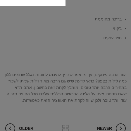
בריכה מחוממת
ג'קוזי
חצר ענקית
ועוד הרבה פינוקים, אך מי אמר שצריך להיכנס לחובות בגלל שרוצים ללון
כמה לילות בצפון? כדאי לדעת שיש גם הרבה מאוד וילות שניתן לשכור
במחירים הרבה יותר טובים ומומלץ לקחת זאת בחשבון. אתם תראו
שאם תחסכו מעט על הלינה ההרגשה הכללית שלכם מכל החוויה תהייה
עוד יותר טובה ולכן שווה לקחת את האופציה הזאת כאפשרות.
OLDER
NEWER